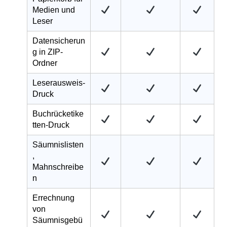
Medien und
Leser
Datensicherun
g in ZIP-
Ordner
Leserausweis-
Druck
Buchrücketike
tten-Druck
Säumnislisten
,
Mahnschreibe
n
Errechnung
von
Säumnisgebü